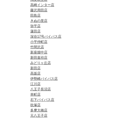
高崎インター店
藤沢用田店
田島店
きぬの里店
弥平店
蓮田店
深谷17号バイパス店
小平仲町店
竹間沢店
新座畑中店
新田嘉祢店
みどりヶ丘店
新田店
高坂店
伊勢崎バイパス店
江川店
八王子長沼店
幸町店
石下バイパス店
吹塚店
多摩大橋店
元八王子店