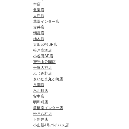
本店
北園店
大門店
花園インター店
赤井店
朝霞店
柿木店
太田50号BP店
松戸高塚店
小谷田BP店
智光山公園店
平塚大神店
ふじみ野店
さいたま丸ヶ崎店
八潮店
氷川町店
安中店
明和町店
前橋南インター店
松戸八柱店
下新井店
小山新4号バイパス店