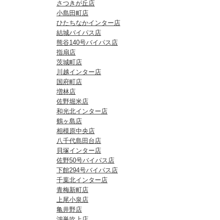
さつきが丘店
小島田町店
ひたちなかインター店
結城バイパス店
熊谷140号バイパス店
指扇店
茨城町店
川越インター店
国府町店
増林店
佐野堀米店
和光北インター店
鶴ヶ島店
相模原中央店
八千代島田台店
貝塚インター店
佐野50号バイパス店
下館294号バイパス店
千葉北インター店
青梅新町店
上尾小泉店
亀井野店
鴻巣吹上店