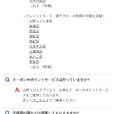
小平中島店
（以上、7店舗）
＜クレジットカ－ド・電子マネ－の利用が可能な店舗＞
・山田うどん食堂
綾瀬店
田名店
原町店
西砂店
大宮中川店
上横場店
あたご店
芽吹店
（以上、8店舗）
ク－ポンやポイントサ－ビスは行っていますか?
山田うどんアプリより、お得なク－ポンやポイントサ－ビ
スをご提供しております。
詳しくは
こちら
よりご確認ください。
子供用の器などは用意してもらえますか?