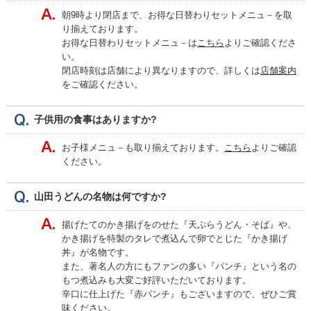
朝9時より閉店まで、お得な日替わりセットメニュ－を取
り揃えております。
お得な日替わりセットメニュ－は
こちら
よりご確認くださ
い。
閉店時刻は店舗により異なりますので、詳しくは
店舗案内
をご確認ください。
子供用の食事はありますか?
お子様メニュ－も取り揃えております。
こちら
よりご確認
ください。
山田うどんの名物は何ですか?
揚げたてのかき揚げをのせた『天ぷらうどん・そば』や、
かき揚げを特製のタレで煮込んで卵でとじた『かき揚げ
丼』が名物です。
また、著名人の方にもファンの多い『パンチ』という名の
もつ煮込みも大変ご好評いただいております。
辛口に仕上げた『赤パンチ』もございますので、ぜひご賞
味ください。