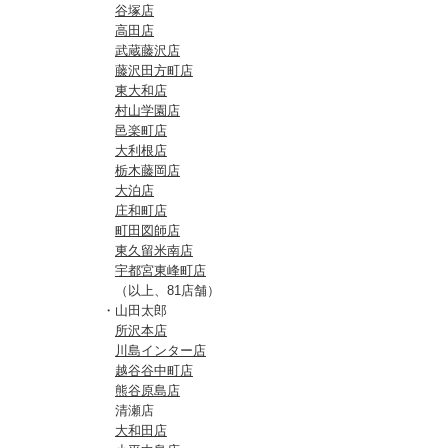
谷塚店
高田店
武蔵藤沢店
藤沢田方町店
東大和店
村山学園店
邑楽町店
大利根店
栃木藤岡店
大泊店
庄和町店
町田図師店
東久留米南店
宇都宮東峰町店
（以上、81店舗）
・山田太郎
所沢本店
川島インター店
越谷谷中町店
熊谷原島店
清瀬店
大和田店