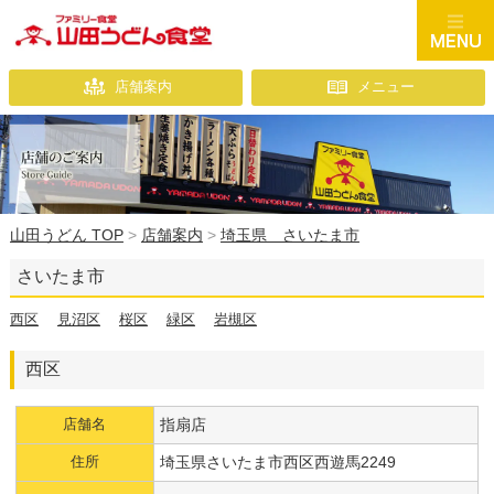
店舗案内
メニュー
山田うどん TOP
>
店舗案内
>
埼玉県 さいたま市
さいたま市
西区
見沼区
桜区
緑区
岩槻区
西区
店舗名
指扇店
住所
埼玉県さいたま市西区西遊馬2249