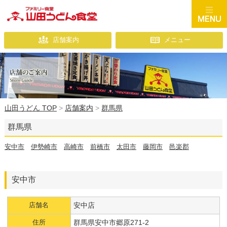
店舗案内
メニュー
山田うどん TOP
>
店舗案内
>
群馬県
群馬県
安中市
伊勢崎市
高崎市
前橋市
太田市
藤岡市
邑楽郡
安中市
店舗名
安中店
住所
群馬県安中市郷原271-2