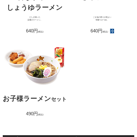
しょうゆラーメン
だしが効いた
ごま油の香りが程よい
定番のラーメン。
特製つけつゆ。
640円
640円
冷
(税込)
(税込)
お子様ラーメン
セット
490円
(税込)