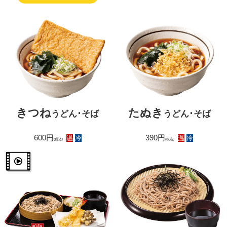
たぬき
きつね
うどん･そば
うどん･そば
390円
600円
温
冷
温
冷
(税込)
(税込)