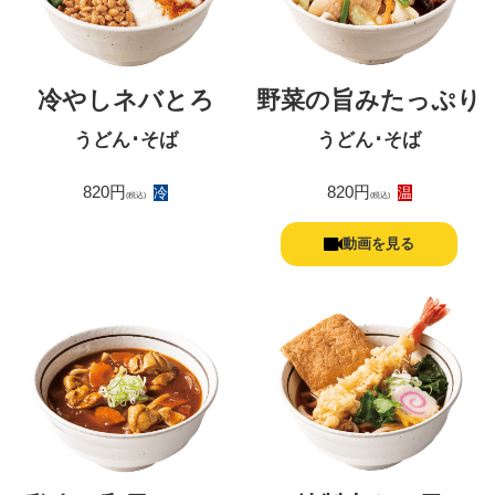
冷やしネバとろ
野菜の旨みたっぷり
うどん･そば
うどん･そば
820円
820円
冷
温
(税込)
(税込)
動画を見る