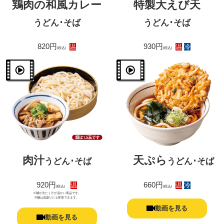
鶏肉の和風カレー
特製大えび天
うどん･そば
うどん･そば
820円
930円
温
温
冷
(税込)
(税込)
肉汁
天ぷら
うどん･そば
うどん･そば
920円
660円
温
温
冷
(税込)
(税込)
※麺が冷たく汁が温かい商品です。
※麺は温盛りにも変更できます。
動画を見る
動画を見る