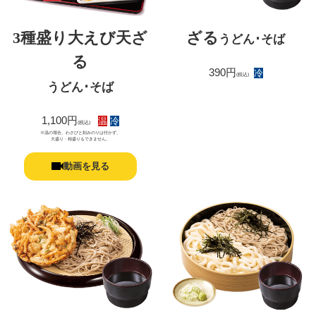
3種盛り大えび天ざ
ざる
うどん･そば
る
390円
冷
(税込)
うどん･そば
1,100円
温
冷
(税込)
※温の場合、わさびと刻みのりは付かず、
大盛り・相盛りもできません。
動画を見る