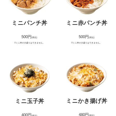
ミニパンチ丼
ミニ赤パンチ丼
500円
500円
(税込)
(税込)
※ミニ丼の大盛りはできません。
※ミニ丼の大盛りはできません。
ミニかき揚げ丼
ミニ玉子丼
480円
400円
(税込)
(税込)