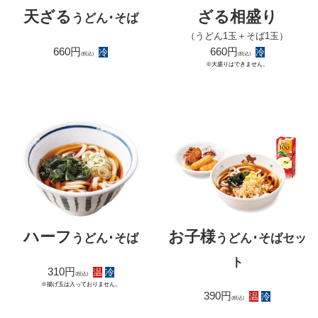
ざる相盛り
天ざる
うどん･そば
（うどん1玉＋そば1玉）
660円
660円
冷
冷
(税込)
(税込)
※大盛りはできません。
お子様
ハーフ
うどん･そばセッ
うどん･そば
ト
310円
温
冷
(税込)
※揚げ玉は入っておりません。
390円
温
冷
(税込)