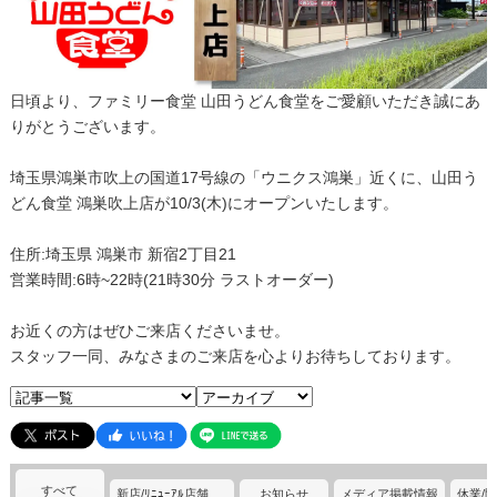
日頃より、ファミリー食堂 山田うどん食堂をご愛顧いただき誠にあ
りがとうございます。
埼玉県鴻巣市吹上の国道17号線の「ウニクス鴻巣」近くに、山田う
どん食堂 鴻巣吹上店が10/3(木)にオープンいたします。
住所:埼玉県 鴻巣市 新宿2丁目21
営業時間:6時~22時(21時30分 ラストオーダー)
お近くの方はぜひご来店くださいませ。
スタッフ一同、みなさまのご来店を心よりお待ちしております。
すべて
新店/ﾘﾆｭｰｱﾙ店舗情報
お知らせ
メディア掲載情報
休業/