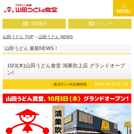
店舗案内
メニュー
山田うどん TOP
>
山田うどん NEWS
山田うどん 最新NEWS！
10/3(木)山田うどん食堂 鴻巣吹上店 グランドオープ
ン!
2024-09-20 07:50
新店/ﾘﾆｭｰｱﾙ店舗情報