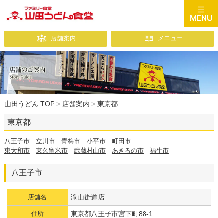
店舗案内
メニュー
山田うどん TOP
>
店舗案内
>
東京都
東京都
八王子市
立川市
青梅市
小平市
町田市
東大和市
東久留米市
武蔵村山市
あきるの市
福生市
八王子市
店舗名
滝山街道店
住所
東京都八王子市宮下町88-1